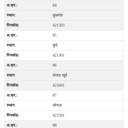
84
कुळगांव
421503
85
कुंदे
421301
86
लेनाड खुर्द
421601
87
लोनाड
421301
88