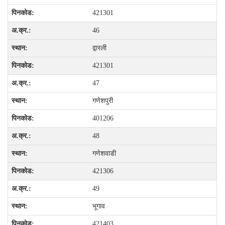
421301
46
द्वारली
421301
47
गणेशपुरी
401206
48
गणेशवाडी
421306
49
भूगाव
421403