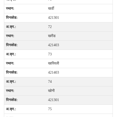
खर्डी
421301
72
खरीड
421403
73
खारिवली
421403
74
खोनी
421301
75