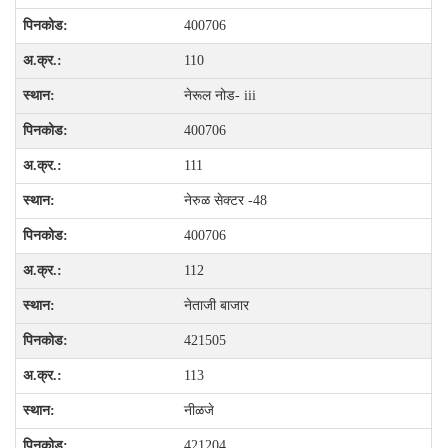
400706
110
नेरूल नोड- iii
400706
111
नेरुळ सेक्टर -48
400706
112
नेताजी बाजार
421505
113
नीळजे
421204