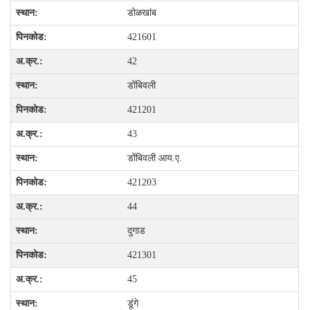
डोळखांब
421601
42
डोंबिवली
421201
43
डोंबिवली आय.ए.
421203
44
दुगाड
421301
45
डूंगे