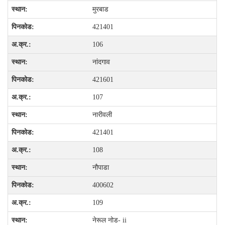
मुरबाड
421401
106
नांदगाव
421601
107
नारीवली
421401
108
नौपाडा
400602
109
नेरूल नोड- ii