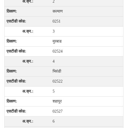
2
कल्याण
0251
3
मुरबाड
02524
4
भिवंडी
02522
5
शहापूर
02527
6