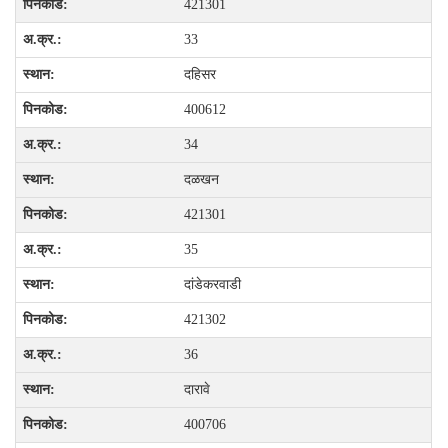
421301
33
दहिसर
400612
34
दळखन
421301
35
दांडेकरवाडी
421302
36
दारावे
400706