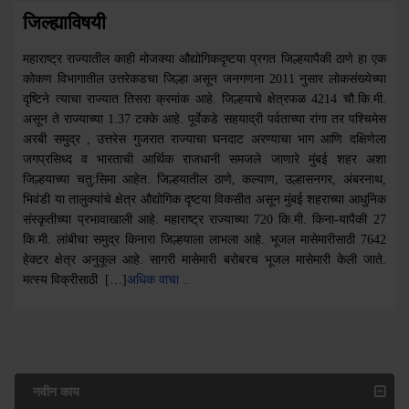
जिल्ह्याविषयी
महाराष्ट्र राज्यातील काही मोजक्या औद्योगिकदृष्टया प्रगत जिल्हयापैकी ठाणे हा एक
कोकण विभागातील उत्तरेकडचा जिल्हा असून जनगणना 2011 नुसार लोकसंख्येच्या
दृष्टिने त्याचा राज्यात तिसरा क्रमांक आहे. जिल्हयाचे क्षेत्रफळ 4214 चौ.कि.मी.
असून ते राज्याच्या 1.37 टक्के आहे. पूर्वेकडे सहयाद्री पर्वताच्या रांगा तर पश्चिमेस
अरबी समुद्र , उत्तरेस गुजरात राज्याचा घनदाट अरण्याचा भाग आणि दक्षिणेला
जगप्रसिध्द व भारताची आर्थिक राजधानी समजले जाणारे मुंबई शहर अशा
जिल्हयाच्या चतु:सिमा आहेत. जिल्हयातील ठाणे, कल्याण, उल्हासनगर, अंबरनाथ,
भिवंडी या तालुक्यांचे क्षेत्र औद्योगिक दृष्टया विकसीत असून मुंबई शहराच्या आधुनिक
संस्कृतीच्या प्रभावाखाली आहे. महाराष्ट्र राज्याच्या 720 कि.मी. किना-यापैकी 27
कि.मी. लांबीचा समुद्र किनारा जिल्हयाला लाभला आहे. भूजल मासेमारीसाठी 7642
हेक्टर क्षेत्र अनुकूल आहे. सागरी मासेमारी बरोबरच भूजल मासेमारी केली जाते.
मत्स्य विक्रीसाठी […]
अधिक वाचा ..
नवीन काय