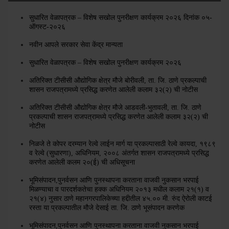
सुधारित वेळापत्रक – विशेष सखोल पुनरीक्षण कार्यक्रम २०२६ दिनांक ०५-
ऑगस्ट-२०२६
नवीन आपले सरकार सेवा केंद्र मान्यता
सुधारित वेळापत्रक – विशेष सखोल पुनरीक्षण कार्यक्रम २०२६
अतिरिक्त टीसीसी औद्योगिक क्षेत्र मौजे बोरीवली, ता. जि. ठाणे प्रकल्पाची
शासन राजपत्रामध्ये प्रसिद्ध करणेत आलेली कलाम ३२(२) ची नोटीस
अतिरिक्त टीसीसी औद्योगिक क्षेत्र मौजे आडवली-भुतावली, ता. जि. ठाणे
प्रकल्पाची शासन राजपत्रामध्ये प्रसिद्ध करणेत आलेली कलाम ३२(२) ची
नोटीस
निळजे ते कोपर दरम्यान रेल्वे लाईन मार्ग या प्रकल्पासाठी रेल्वे कायदा, १९८९
व रेल्वे (सुधारणा), अधिनियम, २००८ अंतर्गत शासन राजपत्रामध्ये प्रसिद्ध
करणेत आलेली कलम २०(ई) ची अधिसूचना
भूमिसंपादन,पुनर्वसन आणि पुनस्थापना करताना वाजवी नुकसान भरपाई
मिळण्याचा व पारदर्शकतेचा हक्क अधिनियम २०१३ मधील कलाम २१(१) व
२१(४) नुसार ठाणे महानगरपालिकेच्या हद्दीतील ४५.०० मी. रुंद ऐरोली काटई
रस्ता या प्रकल्पातील मौजे देसाई ता. जि. ठाणे भूसंपादन करणेक
भूमिसंपादन,पुनर्वसन आणि पुनस्थापना करताना वाजवी नुकसान भरपाई