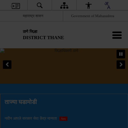
महाराष्ट्र शासन
Government of Maharashtra
ठाणे जिल्हा
DISTRICT THANE
ताज्या घडामोडी
नवीन आपले सरकार सेवा केंद्र मान्यता
सु
New
ऑग