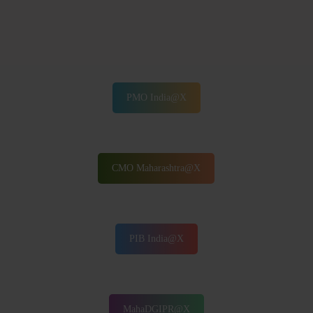
PMO India@X
CMO Maharashtra@X
PIB India@X
MahaDGIPR@X