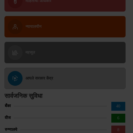
माहितीचा अधिकार
न्यायालयीन
महसूल
आपले सरकार केंद्र
सार्वजनिक सुविधा
बँका
40
वीज
6
रुग्णालये
8