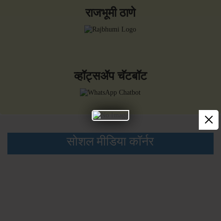
राजभूमी ठाणे
व्हॉट्सॲप चॅटबॉट
×
सोशल मीडिया कॉर्नर