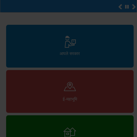
आपले सरकार
ई-महाभूमि