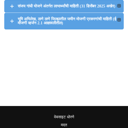
संजय गांधी योजने अंतर्गत लाभार्थ्यांची माहिती (31 डिसेंबर 2025 अखेर)
भूमि अभिलेख, ठाणे ठाणे जिल्ह्यातील जमीन मोजणी प्रकरणांची माहिती (ई
मोजणी व्हर्जन 2.1 आज्ञावलीतील)
वेबसाइट धोरणे
मदत