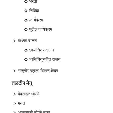
भरती
निविदा
कार्यक्रम
पुढील कार्यक्रम
माध्यम दालन
छायाचित्र दालन
ध्वनिचित्रफीत दालन
राष्ट्रीय सूचना विज्ञान केंद्र
तळटीप मेनू
वेबसाइट धोरणे
मदत
आमच्याशी संपर्क साधा