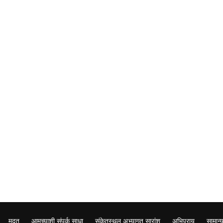
मदत
आमच्याशी संपर्क साधा
संकेतस्थल अभ्यागत सारांश
अभिप्राय
सामान्