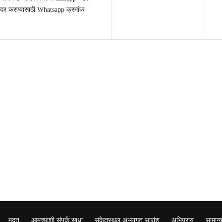
दर करण्यासाठी Whatsapp क्रमांक
मदत
आमच्याशी संपर्क साधा
संकेतस्थल अभ्यागत सारांश
अभिप्राय
सामान्