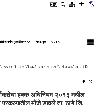
हितीचे स्वंयप्रकटीकरण
निवडणुक – २०२४
 ४५.०० मी. रुंद ऐरोली काटई रस्ता या प्रकल्पातील मौजे डावले ता. ठाणे जि.
ारदर्शकतेचा हक्क अधिनियम २०१३ मधील
प्रकल्पातील मौजे डावले ता. ठाणे जि.