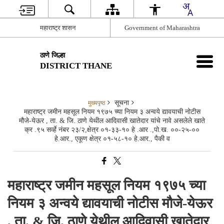
महाराष्ट्र शासन
Government of Maharashtra
ठाणे जिल्हा
DISTRICT THANE
सूचना
मुख्यपृष्ठ
महाराष्ट्र जमीन महसूल नियम १९७५ च्या नियम ३ अन्वये द्यावयाची नोटीस
मौजे-येऊर , ता. & जि. ठाणे येथील आदिवासी खातेदार यांचे नावे असलेले खाते
क्र .९५ सर्व्हे नंबर २३/२,क्षेत्र ०१-३३-१० हे .आर .,पो.ख. ००-२५-००
हे.आर., एकूण क्षेत्र ०१-५८-१० हे.आर., पैकी व
महाराष्ट्र जमीन महसूल नियम १९७५ च्या
नियम ३ अन्वये द्यावयाची नोटीस मौजे-येऊर
, ता. & जि. ठाणे येथील आदिवासी खातेदार