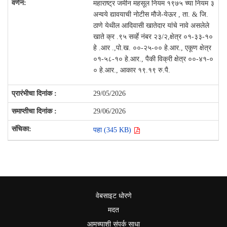
महाराष्ट्र जमीन महसूल नियम १९७५ च्या नियम ३
अन्वये द्यावयाची नोटीस मौजे-येऊर , ता. & जि.
ठाणे येथील आदिवासी खातेदार यांचे नावे असलेले
खाते क्र .९५ सर्व्हे नंबर २३/२,क्षेत्र ०१-३३-१०
हे .आर .,पो.ख. ००-२५-०० हे.आर., एकूण क्षेत्र
०१-५८-१० हे.आर., पैकी विक्री क्षेत्र ००-४१-०
० हे.आर., आकार १९.१९ रु.पै.
29/05/2026
29/06/2026
पहा (345 KB)
वेबसाइट धोरणे
मदत
आमच्याशी संपर्क साधा