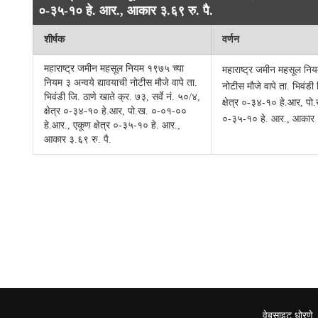
०-३५-१० हे. आर., आकार ३.६९ रु. पै.
शीर्षक
वर्णन
महाराष्ट्र जमीन महसूल नियम १९७५ च्या
महाराष्ट्र जमीन महसूल निय
नियम ३ अन्वये द्यावयाची नोटीस मौजे वापे ता.
नोटीस मौजे वापे ता. भिवंडी 
भिवंडी जि. ठाणे खाते क्र. ७३, सर्वे नं. ५०/४,
क्षेत्र ०-३४-१० हे.आर, पो
क्षेत्र ०-३४-१० हे.आर, पो.ख. ०-०१-००
०-३५-१० हे. आर., आकार ३
हे.आर., एकूण क्षेत्र ०-३५-१० हे. आर.,
आकार ३.६९ रु. पै.
वेबसाइट धोरणे