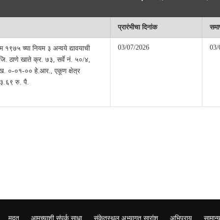
प्रारंभीचा दिनांक
समाप
03/07/2026
03/
म १९७५ च्या नियम ३ अन्वये द्यावयाची
जि. ठाणे खाते क्र. ७३, सर्वे नं. ५०/४,
.ख. ०-०१-०० हे.आर., एकूण क्षेत्र
.६९ रु. पै.
मदत
आमच्याशी संपर्क साधा
संकेतस्थल अभ्यागत सारांश
अभिप्राय
सामान्