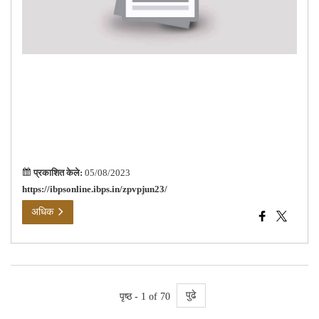
भरत
202
साठी
अर्ज
करण्
या
लिंक
वर
क्लि
करा
प्रकाशित केले:
05/08/2023
https://ibpsonline.ibps.in/zpvpjun23/
अधिक
पुढे
पृष्ठ - 1 of 70