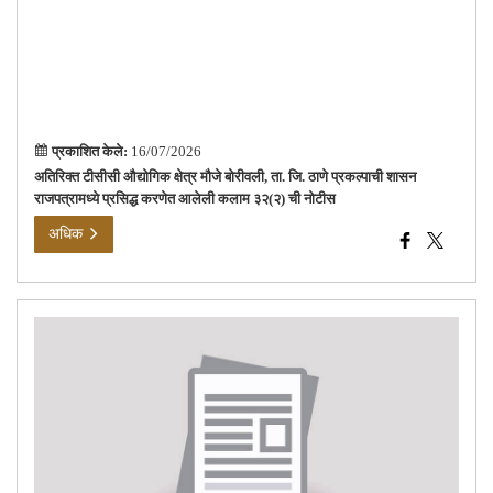
आले
कला
३२(
ची
नोट
प्रकाशित केले:
16/07/2026
अतिरिक्त टीसीसी औद्योगिक क्षेत्र मौजे बोरीवली, ता. जि. ठाणे प्रकल्पाची शासन
राजपत्रामध्ये प्रसिद्ध करणेत आलेली कलाम ३२(२) ची नोटीस
अधिक
कुणब
दस्