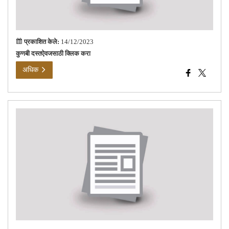
प्रकाशित केले:
14/12/2023
कुणबी दस्तऐवजसाठी क्लिक करा
अधिक
अतिर
टीसी
औद्य
क्षेत्र
मौजे
आडव
भुता
ता.
जि.
ठाणे