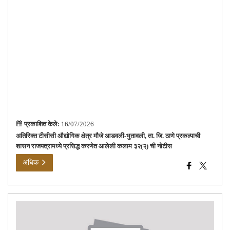
प्रक
शास
राजपत
प्रसि
करण
आले
कला
३२(
ची
नोट
प्रकाशित केले:
16/07/2026
अतिरिक्त टीसीसी औद्योगिक क्षेत्र मौजे आडवली-भुतावली, ता. जि. ठाणे प्रकल्पाची
शासन राजपत्रामध्ये प्रसिद्ध करणेत आलेली कलाम ३२(२) ची नोटीस
अधिक
निळज
ते