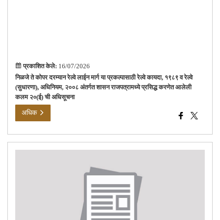
आले
कल
२०(
ची
अधि
प्रकाशित केले:
16/07/2026
निळजे ते कोपर दरम्यान रेल्वे लाईन मार्ग या प्रकल्पासाठी रेल्वे कायदा, १९८९ व रेल्वे
(सुधारणा), अधिनियम, २००८ अंतर्गत शासन राजपत्रामध्ये प्रसिद्ध करणेत आलेली
कलम २०(ई) ची अधिसूचना
अधिक
जिल्ह
परिष
ठाणे
गट-
क
सरळ