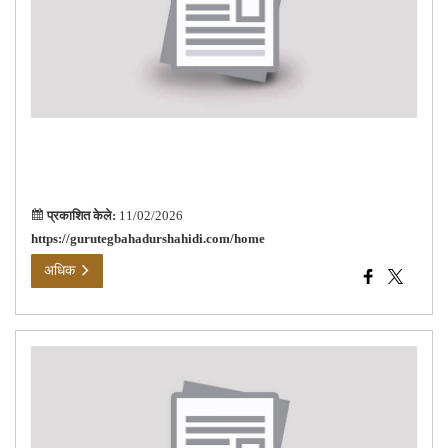
तेग
बहाद
साहि
यांच्य
३५०
व्या
जयंत
शहिद
समा
प्रकाशित केले:
11/02/2026
https://gurutegbahadurshahidi.com/home
अधिक
नवी
आपल
सरक
सेवा