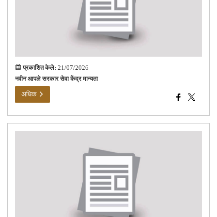
केंद्र
मान्य
प्रकाशित केले:
21/07/2026
नवीन आपले सरकार सेवा केंद्र मान्यता
अधिक
सुधा
वेळा
–
विशे
सख
पुनरी
कार्
२०२